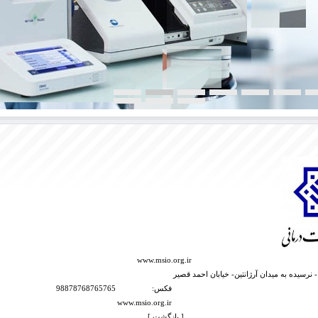
www.msio.org.ir
 - نرسیده به میدان آرژانتین- خیابان احمد قصیر
فکس:
98878768765765
www.msio.org.ir
[
بازگشت
]