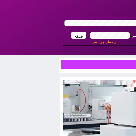
ور :
راهنمای جوابدهی