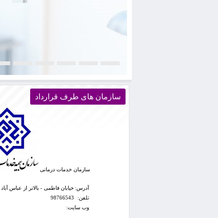
سازمان های طرف قرارداد
سازمان خدمات درمانی
آدرس:
خیابان فاطمی - بالاتر از عباس آباد
تلفن:
98766543
وب سایت: