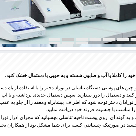
ود را كاملا با آب و صابون شسته و به خوبی با دستمال خشک كنيد.
 چين های پوستی دستگاه تناسلی در نوزاد دختر را با استفاده از يك د
يد و دستمال را دور بيندازيد. سپس دستمال جديدی برداشته و با آب
ر نوزادان دختر توجه شود كه اطراف پيشابراه ومعقد را از جلو به عقب ت
را مناسب با جنسيت فرزند خود دريافت نمایيد.
به گونه ای روی پوست ناحيه تناسلی بچسبانيد كه مجرای ادرار نوزاد ك
چسبد در صورتيكه چسباندن كيسه برای شما
مشکل بود
از همكاران بخ