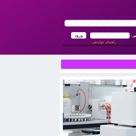
ور :
راهنمای جوابدهی