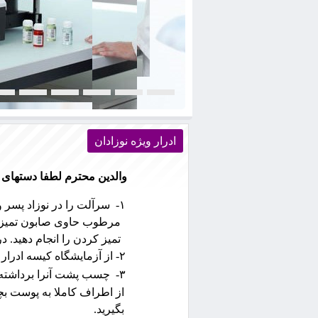
ادرار ويژه نوزادان
والدين محترم لطفا دستهای خ
۱-
سرآلت را در نوزاد پسر و
مرطوب حاوی صابون تميز كن
تميز كردن را انجام دهيد. د
۲-
از آزمايشگاه كيسه ادرار
۳-
چسب پشت آنرا برداشته و 
از اطراف كاملا به پوست ب
بگيريد.