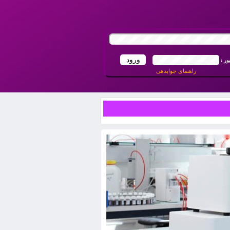
ور :
راهنمای جوابدهی