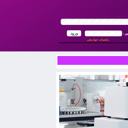
ور :
راهنمای جوابدهی